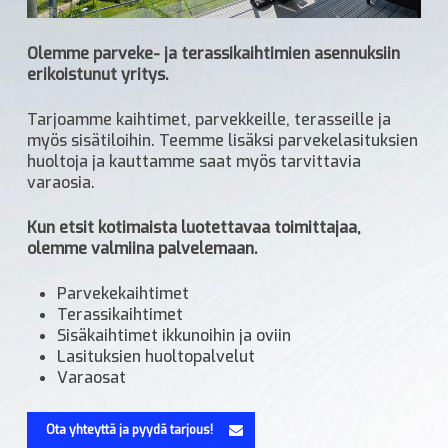
Olemme parveke- ja terassikaihtimien asennuksiin
erikoistunut yritys.
Tarjoamme kaihtimet, parvekkeille, terasseille ja
myös sisätiloihin. Teemme lisäksi parvekelasituksien
huoltoja ja kauttamme saat myös tarvittavia
varaosia.
Kun etsit kotimaista luotettavaa toimittajaa,
olemme valmiina palvelemaan.
Parvekekaihtimet
Terassikaihtimet
Sisäkaihtimet ikkunoihin ja oviin
Lasituksien huoltopalvelut
Varaosat
Ota yhteyttä ja pyydä tarjous!