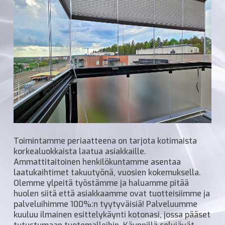
Toimintamme periaatteena on tarjota kotimaista
korkealuokkaista laatua asiakkaille.
Ammattitaitoinen henkilökuntamme asentaa
laatukaihtimet takuutyönä, vuosien kokemuksella.
Olemme ylpeitä työstämme ja haluamme pitää
huolen siitä että asiakkaamme ovat tuotteisiimme ja
palveluihimme 100%:n tyytyväisiä! Palveluumme
kuuluu ilmainen esittelykäynti kotonasi, jossa pääset