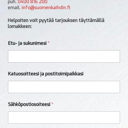
puh.
0400 816 200
email.
info@suomenkaihdin.fi
Helpoiten voit pyytää tarjouksen täyttämällä
lomakkeen:
Etu- ja sukunimesi
*
Katuosoitteesi ja postitoimipaikkasi
K
Sähköpostiosoiteesi
*
a
t
u
o
s