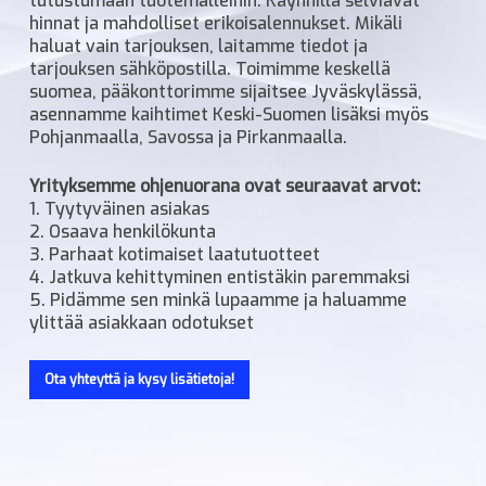
tutustumaan tuotemalleihin. Käynnillä selviävät
hinnat ja mahdolliset erikoisalennukset. Mikäli
haluat vain tarjouksen, laitamme tiedot ja
tarjouksen sähköpostilla. Toimimme keskellä
suomea, pääkonttorimme sijaitsee Jyväskylässä,
asennamme kaihtimet Keski-Suomen lisäksi myös
Pohjanmaalla, Savossa ja Pirkanmaalla.
Yrityksemme ohjenuorana ovat seuraavat arvot:
1. Tyytyväinen asiakas
2. Osaava henkilökunta
3. Parhaat kotimaiset laatutuotteet
4. Jatkuva kehittyminen entistäkin paremmaksi
5. Pidämme sen minkä lupaamme ja haluamme
ylittää asiakkaan odotukset
Ota yhteyttä ja kysy lisätietoja!