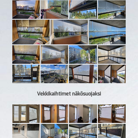
Vekkikaihtimet näkösuojaksi