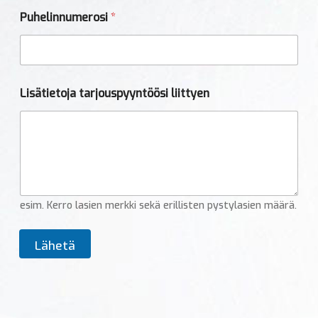
o
Puhelinnumerosi
*
i
t
t
e
e
s
Lisätietoja tarjouspyyntöösi liittyen
i
L
i
s
ä
t
i
e
esim. Kerro lasien merkki sekä erillisten pystylasien määrä.
t
o
j
Lähetä
a
j
a