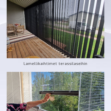
Lamellikaihtimet terassilaseihin