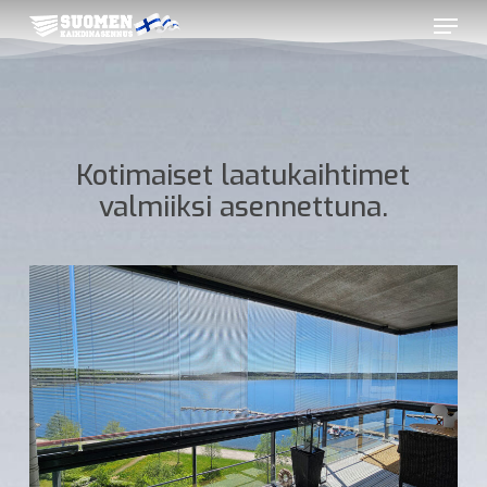
Skip
Menu
to
main
Close
content
Menu
Kotimaiset laatukaihtimet
valmiiksi asennettuna.